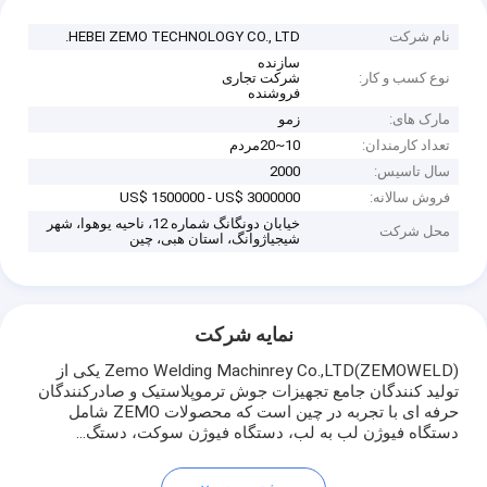
نام شرکت
HEBEI ZEMO TECHNOLOGY CO., LTD.
سازنده
نوع کسب و کار:
شرکت تجاری
فروشنده
مارک های:
زمو
تعداد کارمندان:
10~20مردم
سال تاسیس:
2000
فروش سالانه:
US$ 1500000 - US$ 3000000
خیابان دونگانگ شماره 12، ناحیه یوهوا، شهر
محل شرکت
شیجیاژوانگ، استان هبی، چین
نمایه شرکت
Zemo Welding Machinrey Co.,LTD(ZEMOWELD) یکی از
تولید کنندگان جامع تجهیزات جوش ترموپلاستیک و صادرکنندگان
حرفه ای با تجربه در چین است که محصولات ZEMO شامل
دستگاه فیوژن لب به لب، دستگاه فیوژن سوکت، دستگ...