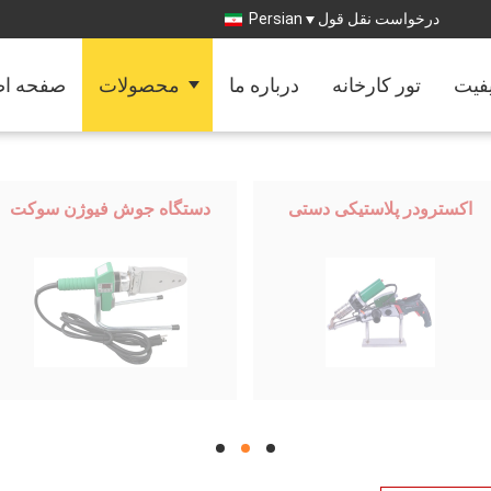
درخواست نقل قول
Persian
یفیت
تور کارخانه
درباره ما
محصولات
صفحه ا
اکسترودر پلاستیکی دستی
دستگاه جوش فیوژن سوکت
hd
hd
hd