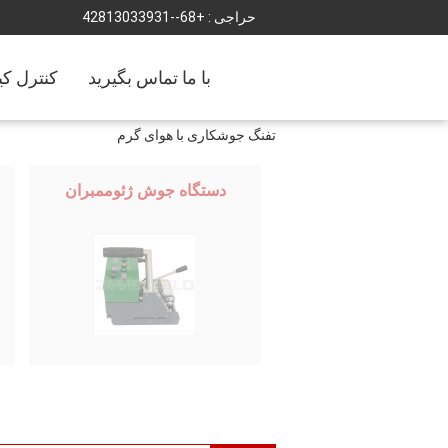
حراجی :
+86--13933031824
با ما تماس بگیرید
کنترل ک
تفنگ جوشکاری با هوای گرم
دستگاه جوش ژئوممبران