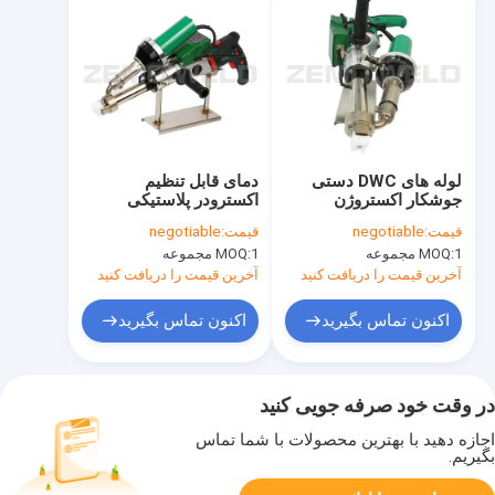
لوله های DWC دستی
دمای قابل تنظیم
جوشکار اکستروژن
اکسترودر پلاستیکی
پلاستیکی اتوماتیک
دستی 5 میلی متر،
قیمت:
negotiable
قیمت:
negotiable
2KG/H برای استخر
جوشکار پلاستیک دستی
1 مجموعه
MOQ:
1 مجموعه
MOQ:
ماهی
قابل حمل
آخرین قیمت را دریافت کنید
آخرین قیمت را دریافت کنید
اکنون تماس بگیرید
اکنون تماس بگیرید
در وقت خود صرفه جویی کنید
اجازه دهید با بهترین محصولات با شما تماس
بگیریم.